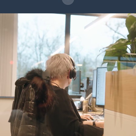
Welkom bij NORRIQ!
NORRIQ is in België actief via twee
entiteiten.
Enerzijds is er
NORRIQ Belgium
,
een Microsoft Partner die organisaties
ondersteunt bij het optimaliseren van
hun processen met slimme digitale
oplossingen.
Anderzijds is er
NORRIQ Financial
Services
, een betrouwbare en duurzame