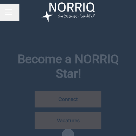
Taal wijzigen
CARRIÈREMENU
Become a NORRIQ
Star!
Connect
Vacatures
Naar content scrollen